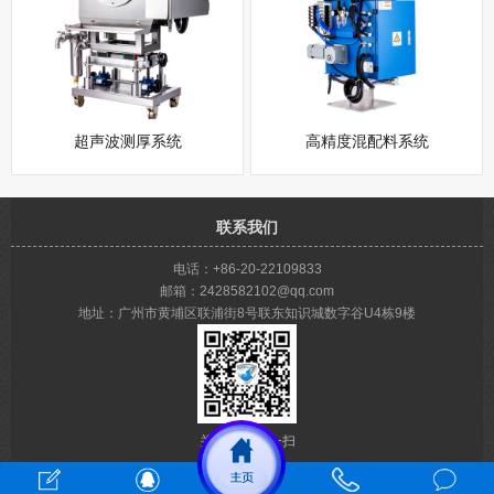
超声波测厚系统
高精度混配料系统
联系我们
电话：+86-20-22109833
邮箱：2428582102@qq.com
地址：广州市黄埔区联浦街8号联东知识城数字谷U4栋9楼
关注我们 扫一扫