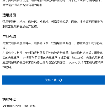
量，实现喂料值恒定。喂料螺杆根据物料特性选定。对于处于喂料范围两端的，
建议进行测试后选择合适的螺杆。
适用范围
适用于颗料、粉末、碳酸钙、滑石粉、树脂膜粉粒品、面粉、淀粉等不同形状的
取药定量喂料在线生产过程。
产品介绍
失重式喂料系统由料斗、喂料器（单、双轴螺旋喂料器）、称重系统和调节器组
成，
在操作中，料斗、物料和喂料器共同连续地进行称重。随着物料送出后，测量真
实的失重速率， 并将它与所需要的失重速率（设定值）加以比较。失重式喂料机
通过调整喂料器速率来自动修正偏离设定点的偏值。 从而可以均匀准确地连续喂
送物料。
资料下载
功能特点
●采用伺服控制、螺杆喂料；